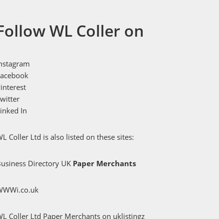
Follow WL Coller on
Instagram
Facebook
interest
witter
inked In
L Coller Ltd is also listed on these sites:
usiness Directory UK
Paper Merchants
WWWi.co.uk
L Coller Ltd Paper Merchants
on uklistingz