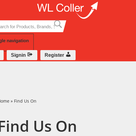
Skip
to
content
gle navigation
Signin
Register
Home
»
Find Us On
Find Us On