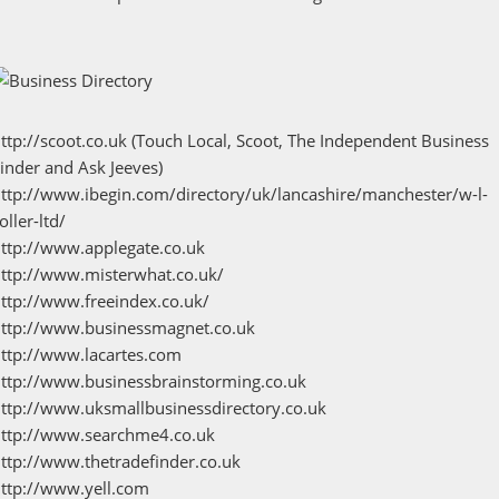
ttp://scoot.co.uk (Touch Local, Scoot, The Independent Business
inder and Ask Jeeves)
ttp://www.ibegin.com/directory/uk/lancashire/manchester/w-l-
oller-ltd/
ttp://www.applegate.co.uk
ttp://www.misterwhat.co.uk/
ttp://www.freeindex.co.uk/
http://www.businessmagnet.co.uk
ttp://www.lacartes.com
ttp://www.businessbrainstorming.co.uk
ttp://www.uksmallbusinessdirectory.co.uk
http://www.searchme4.co.uk
ttp://www.thetradefinder.co.uk
ttp://www.yell.com